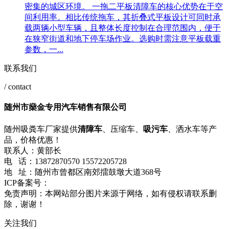
密集的城区环境。 一拖二平板清障车的核心优势在于空
间利用率。相比传统拖车，其折叠式平板设计可同时承
载两辆小型车辆，且整体长度控制在合理范围内，便于
在狭窄街道和地下停车场作业。选购时需注意平板载重
参数，一...
联系我们
/ contact
随州市燊金专用汽车销售有限公司
随州吸粪车厂家提供
清障车
、压缩车、
吸污车
、洒水车等产
品，价格优惠！
联系人：黄部长
电 话：13872870570 15572205728
地 址：随州市曾都区南郊擂鼓墩大道368号
ICP备案号：
鄂ICP备2021001357号-1
网站地图
流量统计
免责声明：本网站部分图片来源于网络，如有侵权请联系删
除，谢谢！
关注我们