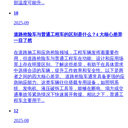
部温度可能升...
10
2025-09
道路抢险车与普通工程车的区别是什么？4 大核心差异
一目了然
在道路施工和应急抢险领域，工程车辆发挥着重要作
用，但道路抢险车与普通工程车在功能、设计和应用场
景上存在明显区别。了解这些差异，有助于在具体需求
中选择合适的车辆，提升工作效率和安全性。以下是两
者之间的四大核心差异。 道路抢险车通常具备更强的应
急响应能力。这类车辆往往搭载专用设备，如照明系
统、发电机、液压破拆工具等，能够在断电、塌方或交
通事故等紧急情况下快速展开救援。相比之下，普通工
程车主要用于...
12
2025-08