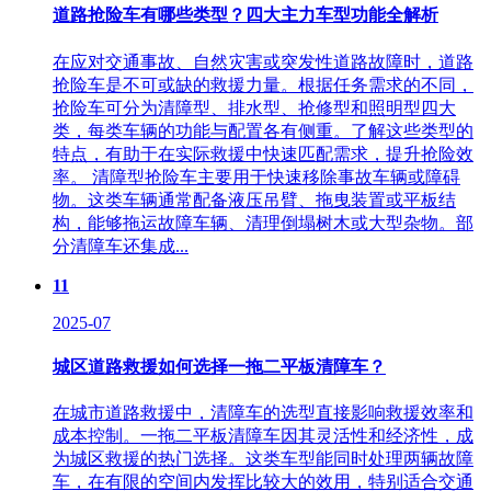
道路抢险车有哪些类型？四大主力车型功能全解析
在应对交通事故、自然灾害或突发性道路故障时，道路
抢险车是不可或缺的救援力量。根据任务需求的不同，
抢险车可分为清障型、排水型、抢修型和照明型四大
类，每类车辆的功能与配置各有侧重。了解这些类型的
特点，有助于在实际救援中快速匹配需求，提升抢险效
率。 清障型抢险车主要用于快速移除事故车辆或障碍
物。这类车辆通常配备液压吊臂、拖曳装置或平板结
构，能够拖运故障车辆、清理倒塌树木或大型杂物。部
分清障车还集成...
11
2025-07
城区道路救援如何选择一拖二平板清障车？
在城市道路救援中，清障车的选型直接影响救援效率和
成本控制。一拖二平板清障车因其灵活性和经济性，成
为城区救援的热门选择。这类车型能同时处理两辆故障
车，在有限的空间内发挥比较大的效用，特别适合交通