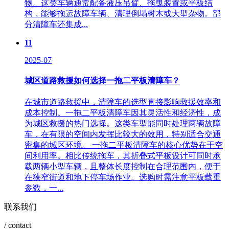
物。这类车辆通常配备液压吊臂、拖曳装置或平板结
构，能够拖运故障车辆、清理倒塌树木或大型杂物。部
分清障车还集成...
11
2025-07
城区道路救援如何选择一拖二平板清障车？
在城市道路救援中，清障车的选型直接影响救援效率和
成本控制。一拖二平板清障车因其灵活性和经济性，成
为城区救援的热门选择。这类车型能同时处理两辆故障
车，在有限的空间内发挥比较大的效用，特别适合交通
密集的城区环境。 一拖二平板清障车的核心优势在于空
间利用率。相比传统拖车，其折叠式平板设计可同时承
载两辆小型车辆，且整体长度控制在合理范围内，便于
在狭窄街道和地下停车场作业。选购时需注意平板载重
参数，一...
联系我们
/ contact