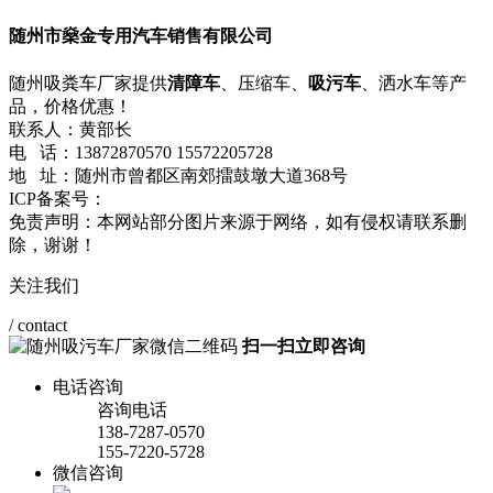
随州市燊金专用汽车销售有限公司
随州吸粪车厂家提供
清障车
、压缩车、
吸污车
、洒水车等产
品，价格优惠！
联系人：黄部长
电 话：13872870570 15572205728
地 址：随州市曾都区南郊擂鼓墩大道368号
ICP备案号：
鄂ICP备2021001357号-1
网站地图
流量统计
免责声明：本网站部分图片来源于网络，如有侵权请联系删
除，谢谢！
关注我们
/ contact
扫一扫立即咨询
电话咨询
咨询电话
138-7287-0570
155-7220-5728
微信咨询