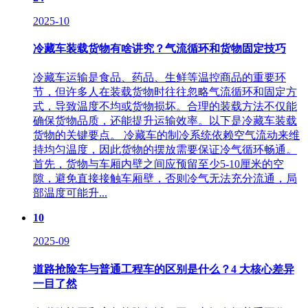
2025-10
冷藏车装载货物有啥讲究？气流循环和货物固定技巧
冷藏车运输是食品、药品、生鲜等温控商品的重要环
节，但许多人在装载货物时往往忽略气流循环和固定方
式，导致温度不均或货物损坏。合理的装载方法不仅能
确保货物品质，还能提升运输效率。以下是冷藏车装载
货物的关键要点。 冷藏车的制冷系统依赖空气流动来维
持均匀温度，因此货物的摆放需要保证冷气循环畅通。
首先，货物与车厢内壁之间应预留至少5-10厘米的空
隙，避免直接接触车厢壁，否则冷气无法充分流通，局
部温度可能升...
10
2025-09
道路抢险车与普通工程车的区别是什么？4 大核心差异
一目了然