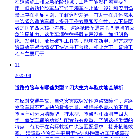
在道路施工和应急抢险领域，工程车辆发挥着重要作
用，但道路抢险车与普通工程车在功能、设计和应用场
景上存在明显区别。了解这些差异，有助于在具体需求
中选择合适的车辆，提升工作效率和安全性。以下是两
者之间的四大核心差异。 道路抢险车通常具备更强的应
急响应能力。这类车辆往往搭载专用设备，如照明系
统、发电机、液压破拆工具等，能够在断电、塌方或交
通事故等紧急情况下快速展开救援。相比之下，普通工
程车主要用于...
12
2025-08
道路抢险车有哪些类型？四大主力车型功能全解析
在应对交通事故、自然灾害或突发性道路故障时，道路
抢险车是不可或缺的救援力量。根据任务需求的不同，
抢险车可分为清障型、排水型、抢修型和照明型四大
类，每类车辆的功能与配置各有侧重。了解这些类型的
特点，有助于在实际救援中快速匹配需求，提升抢险效
率。 清障型抢险车主要用于快速移除事故车辆或障碍