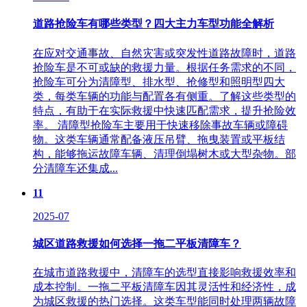
道路抢险车有哪些类型？四大主力车型功能全解析
在应对交通事故、自然灾害或突发性道路故障时，道路
抢险车是不可或缺的救援力量。根据任务需求的不同，
抢险车可分为清障型、排水型、抢修型和照明型四大
类，每类车辆的功能与配置各有侧重。了解这些类型的
特点，有助于在实际救援中快速匹配需求，提升抢险效
率。 清障型抢险车主要用于快速移除事故车辆或障碍
物。这类车辆通常配备液压吊臂、拖曳装置或平板结
构，能够拖运故障车辆、清理倒塌树木或大型杂物。部
分清障车还集成...
11
2025-07
城区道路救援如何选择一拖二平板清障车？
在城市道路救援中，清障车的选型直接影响救援效率和
成本控制。一拖二平板清障车因其灵活性和经济性，成
为城区救援的热门选择。这类车型能同时处理两辆故障