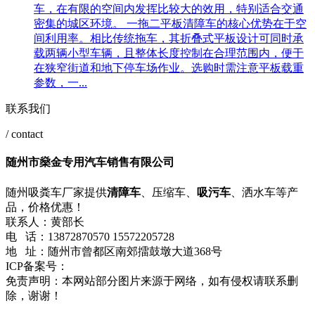
车，在有限的空间内发挥比较大的效用，特别适合交通
密集的城区环境。 一拖二平板清障车的核心优势在于空
间利用率。相比传统拖车，其折叠式平板设计可同时承
载两辆小型车辆，且整体长度控制在合理范围内，便于
在狭窄街道和地下停车场作业。选购时需注意平板载重
参数，一...
联系我们
/ contact
随州市燊金专用汽车销售有限公司
随州吸粪车厂家提供
清障车
、压缩车、
吸污车
、洒水车等产
品，价格优惠！
联系人：黄部长
电 话：13872870570 15572205728
地 址：随州市曾都区南郊擂鼓墩大道368号
ICP备案号：
鄂ICP备2021001357号-1
网站地图
流量统计
免责声明：本网站部分图片来源于网络，如有侵权请联系删
除，谢谢！