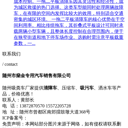
成本控制。一拖二平板清障车因其灵活性和经济性，成
为城区救援的热门选择。这类车型能同时处理两辆故障
车，在有限的空间内发挥比较大的效用，特别适合交通
密集的城区环境。 一拖二平板清障车的核心优势在于空
间利用率。相比传统拖车，其折叠式平板设计可同时承
载两辆小型车辆，且整体长度控制在合理范围内，便于
在狭窄街道和地下停车场作业。选购时需注意平板载重
参数，一...
联系我们
/ contact
随州市燊金专用汽车销售有限公司
随州吸粪车厂家提供
清障车
、压缩车、
吸污车
、洒水车等产
品，价格优惠！
联系人：黄部长
电 话：13872870570 15572205728
地 址：随州市曾都区南郊擂鼓墩大道368号
ICP备案号：
鄂ICP备2021001357号-1
网站地图
流量统计
免责声明：本网站部分图片来源于网络，如有侵权请联系删