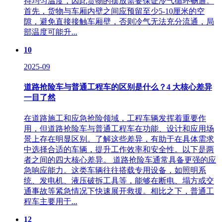
持均匀温度，因此货物的摆放需要保证冷气循环畅通。
首先，货物与车厢内壁之间应预留至少5-10厘米的空
隙，避免直接接触车厢壁，否则冷气无法充分流通，局
部温度可能升...
10
2025-09
道路抢险车与普通工程车的区别是什么？4 大核心差异
一目了然
在道路施工和应急抢险领域，工程车辆发挥着重要作
用，但道路抢险车与普通工程车在功能、设计和应用场
景上存在明显区别。了解这些差异，有助于在具体需求
中选择合适的车辆，提升工作效率和安全性。以下是两
者之间的四大核心差异。 道路抢险车通常具备更强的应
急响应能力。这类车辆往往搭载专用设备，如照明系
统、发电机、液压破拆工具等，能够在断电、塌方或交
通事故等紧急情况下快速展开救援。相比之下，普通工
程车主要用于...
12