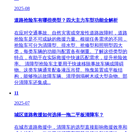
2025-08
道路抢险车有哪些类型？四大主力车型功能全解析
在应对交通事故、自然灾害或突发性道路故障时，道路
抢险车是不可或缺的救援力量。根据任务需求的不同，
抢险车可分为清障型、排水型、抢修型和照明型四大
类，每类车辆的功能与配置各有侧重。了解这些类型的
特点，有助于在实际救援中快速匹配需求，提升抢险效
率。 清障型抢险车主要用于快速移除事故车辆或障碍
物。这类车辆通常配备液压吊臂、拖曳装置或平板结
构，能够拖运故障车辆、清理倒塌树木或大型杂物。部
分清障车还集成...
11
2025-07
城区道路救援如何选择一拖二平板清障车？
在城市道路救援中，清障车的选型直接影响救援效率和