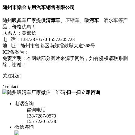
随州市燊金专用汽车销售有限公司
随州吸粪车厂家提供
清障车
、压缩车、
吸污车
、洒水车等产
品，价格优惠！
联系人：黄部长
电 话：13872870570 15572205728
地 址：随州市曾都区南郊擂鼓墩大道368号
ICP备案号：
鄂ICP备2021001357号-1
网站地图
流量统计
免责声明：本网站部分图片来源于网络，如有侵权请联系删
除，谢谢！
关注我们
/ contact
扫一扫立即咨询
电话咨询
咨询电话
138-7287-0570
155-7220-5728
微信咨询