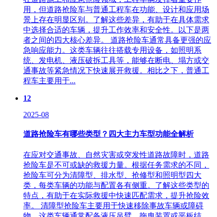
用，但道路抢险车与普通工程车在功能、设计和应用场
景上存在明显区别。了解这些差异，有助于在具体需求
中选择合适的车辆，提升工作效率和安全性。以下是两
者之间的四大核心差异。 道路抢险车通常具备更强的应
急响应能力。这类车辆往往搭载专用设备，如照明系
统、发电机、液压破拆工具等，能够在断电、塌方或交
通事故等紧急情况下快速展开救援。相比之下，普通工
程车主要用于...
12
2025-08
道路抢险车有哪些类型？四大主力车型功能全解析
在应对交通事故、自然灾害或突发性道路故障时，道路
抢险车是不可或缺的救援力量。根据任务需求的不同，
抢险车可分为清障型、排水型、抢修型和照明型四大
类，每类车辆的功能与配置各有侧重。了解这些类型的
特点，有助于在实际救援中快速匹配需求，提升抢险效
率。 清障型抢险车主要用于快速移除事故车辆或障碍
物。这类车辆通常配备液压吊臂、拖曳装置或平板结