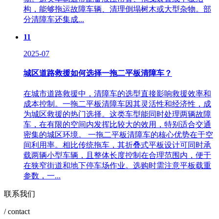
构，能够拖运故障车辆、清理倒塌树木或大型杂物。部
分清障车还集成...
11
2025-07
城区道路救援如何选择一拖二平板清障车？
在城市道路救援中，清障车的选型直接影响救援效率和
成本控制。一拖二平板清障车因其灵活性和经济性，成
为城区救援的热门选择。这类车型能同时处理两辆故障
车，在有限的空间内发挥比较大的效用，特别适合交通
密集的城区环境。 一拖二平板清障车的核心优势在于空
间利用率。相比传统拖车，其折叠式平板设计可同时承
载两辆小型车辆，且整体长度控制在合理范围内，便于
在狭窄街道和地下停车场作业。选购时需注意平板载重
参数，一...
联系我们
/ contact