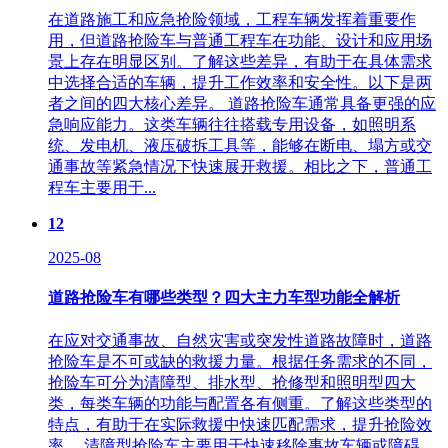
在道路施工和应急抢险领域，工程车辆发挥着重要作
用，但道路抢险车与普通工程车在功能、设计和应用场
景上存在明显区别。了解这些差异，有助于在具体需求
中选择合适的车辆，提升工作效率和安全性。以下是两
者之间的四大核心差异。 道路抢险车通常具备更强的应
急响应能力。这类车辆往往搭载专用设备，如照明系
统、发电机、液压破拆工具等，能够在断电、塌方或交
通事故等紧急情况下快速展开救援。相比之下，普通工
程车主要用于...
12
2025-08
道路抢险车有哪些类型？四大主力车型功能全解析
在应对交通事故、自然灾害或突发性道路故障时，道路
抢险车是不可或缺的救援力量。根据任务需求的不同，
抢险车可分为清障型、排水型、抢修型和照明型四大
类，每类车辆的功能与配置各有侧重。了解这些类型的
特点，有助于在实际救援中快速匹配需求，提升抢险效
率。 清障型抢险车主要用于快速移除事故车辆或障碍