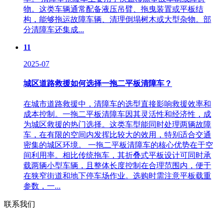
物。这类车辆通常配备液压吊臂、拖曳装置或平板结
构，能够拖运故障车辆、清理倒塌树木或大型杂物。部
分清障车还集成...
11
2025-07
城区道路救援如何选择一拖二平板清障车？
在城市道路救援中，清障车的选型直接影响救援效率和
成本控制。一拖二平板清障车因其灵活性和经济性，成
为城区救援的热门选择。这类车型能同时处理两辆故障
车，在有限的空间内发挥比较大的效用，特别适合交通
密集的城区环境。 一拖二平板清障车的核心优势在于空
间利用率。相比传统拖车，其折叠式平板设计可同时承
载两辆小型车辆，且整体长度控制在合理范围内，便于
在狭窄街道和地下停车场作业。选购时需注意平板载重
参数，一...
联系我们